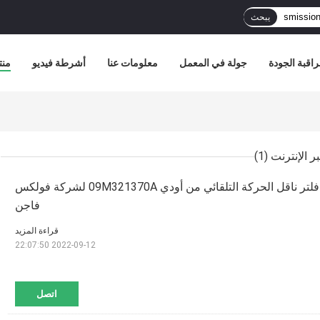
يبحث
اقبة الجودة
جولة في المعمل
معلومات عنا
أشرطة فيديو
منت
(1)
09M325429 استبدال فلتر ناقل الحركة التلقائي من أودي 09M321370A لشركة فولكس
فاجن
قراءة المزيد
2022-09-12 22:07:50
اتصل