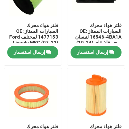
معلومات عنا
فلتر هواء محرك
فلتر هواء محرك
السيارات الممتاز OE:
السيارات الممتاز OE:
جولة في المعمل
16546-4BA1A لنيسان
1477153 لمختلف Ford
روج ، قاشقاي (14-19)
، Lincoln MKC (07-22)
وصف المنتج
وصف المنتج
إرسال استفسار
إرسال استفسار
مراقبة الجودة
اتصل بنا
أخبار
مرشحات هواء محرك السيارات
فلاتر هواء كابينة السيارات
فلتر هواء محرك
فلتر هواء محرك