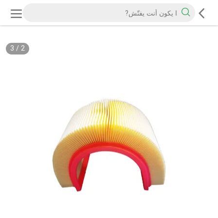
3
/
2