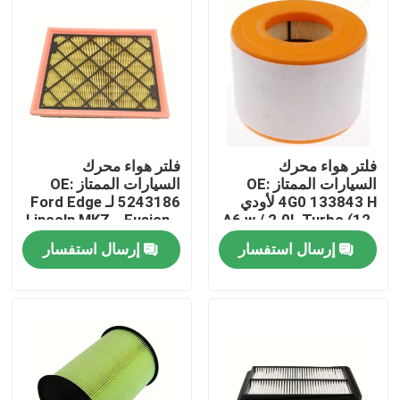
فلتر هواء محرك
فلتر هواء محرك
السيارات الممتاز OE:
السيارات الممتاز OE:
4G0 133843 H لأودي
5243186 لـ Ford Edge
A6 w / 2.0L Turbo (12-
و Fusion و Lincoln MKZ
19)
إرسال استفسار
إرسال استفسار
مسكن
منتجات
أشرطة فيديو