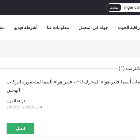
يبحث
اقبة الجودة
جولة في المعمل
معلومات عنا
أشرطة فيديو
منت
(1)
16546-JA00A نيسان ألتيما فلتر هواء المحرك PU ، فلتر هواء ألتيما لمقصورة الركاب
الهجين
قراءة المزيد
2022-09-04 23:15:23
اتصل