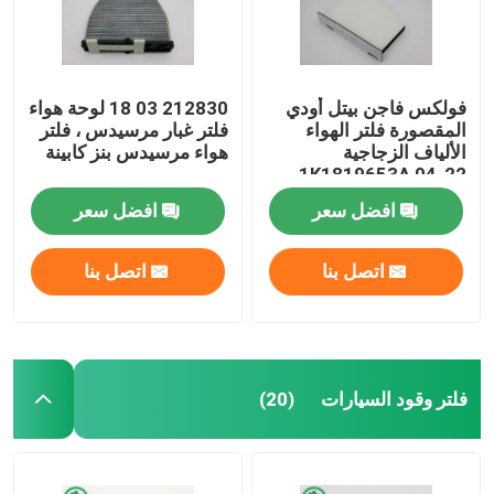
فولكس فاجن بيتل أودي
212830 03 18 لوحة هواء
المقصورة فلتر الهواء
فلتر غبار مرسيدس ، فلتر
الألياف الزجاجية
هواء مرسيدس بنز كابينة
1K1819653A 04-22
افضل سعر
افضل سعر
اتصل بنا
اتصل بنا
مسكن
فلتر وقود السيارات
(20)
منتجات
أشرطة فيديو