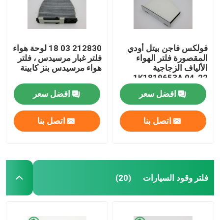
فولكس فاجن بيتل أودي
212830 03 18 لوحة هواء
المقصورة فلتر الهواء
فلتر غبار مرسيدس ، فلتر
الألياف الزجاجية
هواء مرسيدس بنز كابينة
1K1819653A 04-22
افضل سعر
افضل سعر
اتصل بنا
اتصل بنا
مسكن
فلتر وقود السيارات
(20)
منتجات
أشرطة فيديو