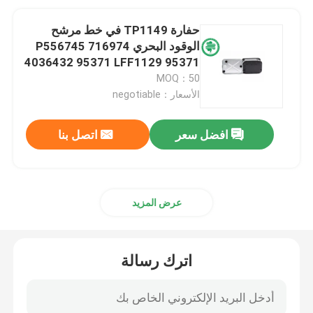
حفارة TP1149 في خط مرشح
الوقود البحري P556745 716974
4036432 95371 LFF1129 95371
MOQ：50
الأسعار：negotiable
افضل سعر
اتصل بنا
عرض المزيد
اترك رسالة