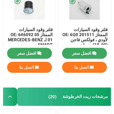
معلومات عنا
فلتر وقود السيارات
فلتر وقود السيارات
جولة في المعمل
الممتاز OE: 6Q0 201511
الممتاز OE: 646092 05
لأودي ، فولكس فاجن
01 لـ MERCEDES-BENZ
(00-18) ، سيات
، SMART
مراقبة الجودة
افضل سعر
افضل سعر
اتصل بنا
اتصل بنا
اتصل بنا
أخبار
مرشحات هواء محرك السيارات
مرشحات زيت الخرطوشة
(20)
فلاتر هواء كابينة السيارات