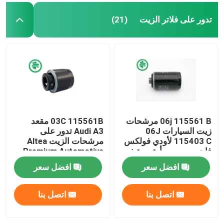
تدور على فلاتر الزيت
(21)
06j 115561 B مرشحات
03C 115561B مقعد
زيت السيارات 06J
Audi A3 تدور على
115403 C لأودي فولكس
مرشحات الزيت Altea
فاجن بريميوم أوتوموتيف
Premium Automotive
للمعدن المكسور
افضل سعر
افضل سعر
اتصل بنا
اتصل بنا