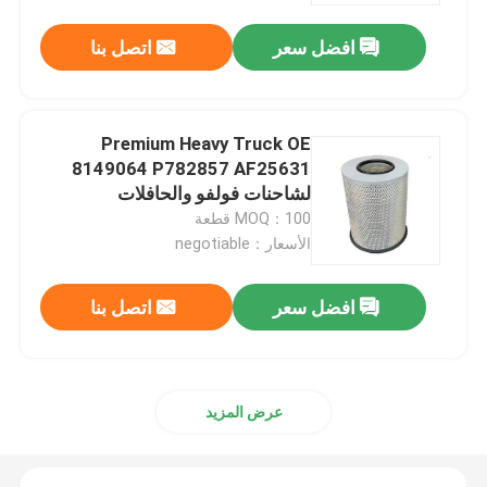
افضل سعر
اتصل بنا
Premium Heavy Truck OE
8149064 P782857 AF25631
لشاحنات فولفو والحافلات
MOQ：100 قطعة
الأسعار：negotiable
افضل سعر
اتصل بنا
مسكن
منتجات
عرض المزيد
أشرطة فيديو