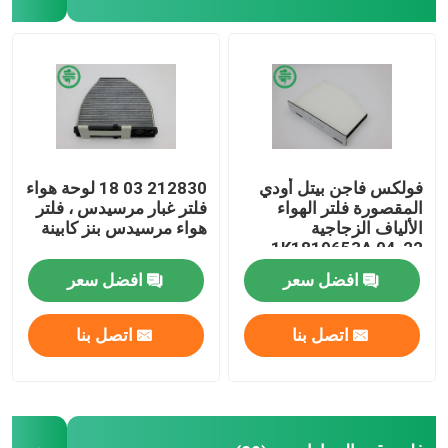
مرشحات هيدروليكية صناعية
مرشحات معدات البناء
فلاتر طاقة المولدات
فولكس فاجن بيتل أودي
212830 03 18 لوحة هواء
المقصورة فلتر الهواء
فلتر غبار مرسيدس ، فلتر
الألياف الزجاجية
هواء مرسيدس بنز كابينة
مرشح جرار العشب
1K1819653A 04-22
افضل سعر
افضل سعر
مرشحات الدراجات النارية
اتصل بنا
اتصل بنا