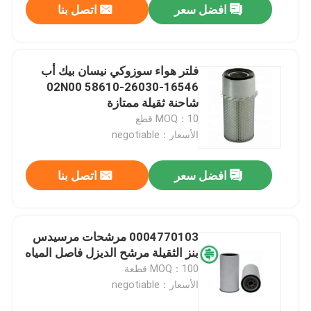
افضل سعر
اتصل بنا
فلتر هواء سوزوكي نيسان بيك أب
16546-02N00 58610-26030
شاحنة ثقيلة ممتازة
MOQ：10 قطع
الأسعار：negotiable
افضل سعر
اتصل بنا
0004770103 مرشحات مرسيدس
بنز الثقيلة مرشح الديزل فاصل المياه
MOQ：100 قطعة
الأسعار：negotiable