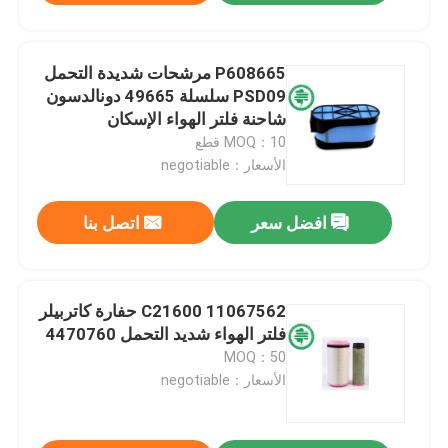
P608665 مرشحات شديدة التحمل
PSD09 سلسلة 49665 دونالدسون
شاحنة فلتر الهواء الإسكان
MOQ：10 قطع
الأسعار：negotiable
افضل سعر
اتصل بنا
C21600 11067562 حفارة كاتربيلر
فلتر الهواء شديد التحمل 4470760
MOQ：50
الأسعار：negotiable