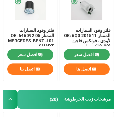
معلومات عنا
فلتر وقود السيارات
فلتر وقود السيارات
جولة في المعمل
الممتاز OE: 6Q0 201511
الممتاز OE: 646092 05
لأودي ، فولكس فاجن
01 لـ MERCEDES-BENZ
(00-18) ، سيات
، SMART
مراقبة الجودة
افضل سعر
افضل سعر
اتصل بنا
اتصل بنا
اتصل بنا
أخبار
مرشحات هواء محرك السيارات
مرشحات زيت الخرطوشة
(20)
فلاتر هواء كابينة السيارات