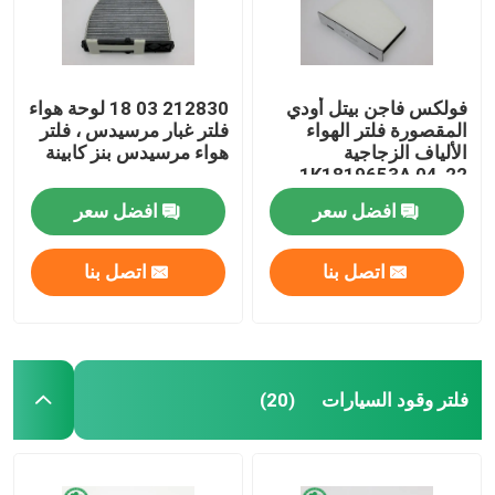
فولكس فاجن بيتل أودي
212830 03 18 لوحة هواء
المقصورة فلتر الهواء
فلتر غبار مرسيدس ، فلتر
الألياف الزجاجية
هواء مرسيدس بنز كابينة
1K1819653A 04-22
افضل سعر
افضل سعر
اتصل بنا
اتصل بنا
مسكن
فلتر وقود السيارات
(20)
منتجات
أشرطة فيديو