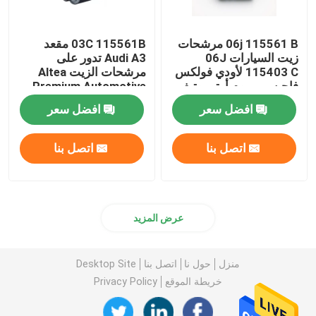
06j 115561 B مرشحات
03C 115561B مقعد
زيت السيارات 06J
Audi A3 تدور على
115403 C لأودي فولكس
مرشحات الزيت Altea
فاجن بريميوم أوتوموتيف
Premium Automotive
للمعدن المكسور
افضل سعر
افضل سعر
اتصل بنا
اتصل بنا
عرض المزيد
منزل
حول نا
اتصل بنا
Desktop Site
خريطة الموقع
Privacy Policy