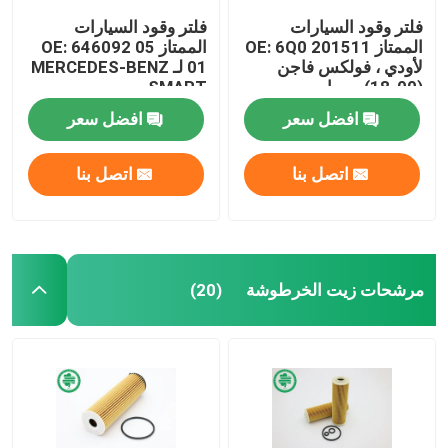
فلتر وقود السيارات
فلتر وقود السيارات
الممتاز OE: 6Q0 201511
الممتاز OE: 646092 05
لأودي ، فولكس فاجن
01 لـ MERCEDES-BENZ
(00-18) ، سيات
، SMART
افضل سعر
افضل سعر
اتصل بنا
اتصل بنا
مرشحات زيت الخرطوشة
(20)