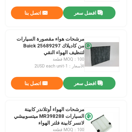
افضل سعر
اتصل بنا
مرشحات هواء مقصورة السيارات
من كاديلاك Buick 25689297
لتنظيف الهواء النقي
MOQ：100 قطعة
الأسعار：1-2USD each unit
افضل سعر
اتصل بنا
مسكن
مرشحات الهواء أوتلاندر كابينة
منتجات
السيارات MR398288 ميتسوبيشي
لانسر كابينة فلتر الهواء
أشرطة فيديو
MOQ：100 قطعة