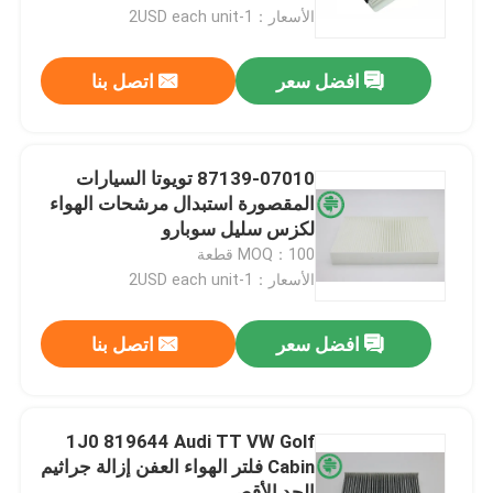
الأسعار：1-2USD each unit
معلومات عنا
افضل سعر
اتصل بنا
جولة في المعمل
87139-07010 تويوتا السيارات
مراقبة الجودة
المقصورة استبدال مرشحات الهواء
لكزس سليل سوبارو
MOQ：100 قطعة
اتصل بنا
الأسعار：1-2USD each unit
أخبار
افضل سعر
اتصل بنا
مرشحات هواء محرك السيارات
1J0 819644 Audi TT VW Golf
Cabin فلتر الهواء العفن إزالة جراثيم
فلاتر هواء كابينة السيارات
الحد الأقصى