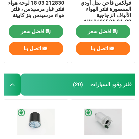
فولكس فاجن بيتل أودي
212830 03 18 لوحة هواء
المقصورة فلتر الهواء
فلتر غبار مرسيدس ، فلتر
الألياف الزجاجية
هواء مرسيدس بنز كابينة
1K1819653A 04-22
افضل سعر
افضل سعر
اتصل بنا
اتصل بنا
فلتر وقود السيارات
(20)