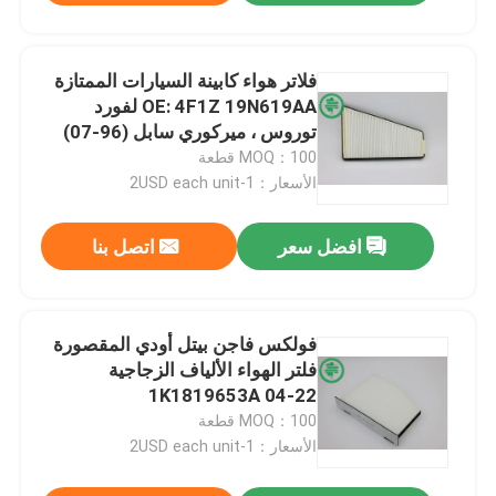
فلاتر هواء كابينة السيارات الممتازة
OE: 4F1Z 19N619AA لفورد
توروس ، ميركوري سابل (96-07)
MOQ：100 قطعة
الأسعار：1-2USD each unit
افضل سعر
اتصل بنا
فولكس فاجن بيتل أودي المقصورة
فلتر الهواء الألياف الزجاجية
1K1819653A 04-22
MOQ：100 قطعة
الأسعار：1-2USD each unit