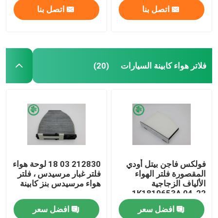
اتصل بنا
اتصل بنا
فلاتر هواء كابينة السيارات
(20)
مسكن
فولكس فاجن بيتل أودي
212830 03 18 لوحة هواء
المقصورة فلتر الهواء
فلتر غبار مرسيدس ، فلتر
الألياف الزجاجية
هواء مرسيدس بنز كابينة
منتجات
1K1819653A 04-22
افضل سعر
افضل سعر
أشرطة فيديو