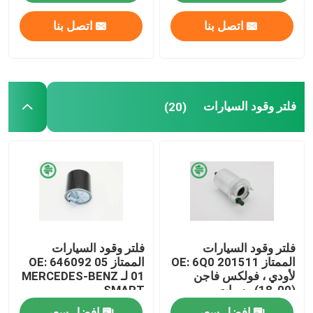
اتصل بنا
اتصل بنا
معلومات عنا
جولة في المعمل
فلتر وقود السيارات
(20)
مراقبة الجودة
اتصل بنا
أخبار
فلتر وقود السيارات
فلتر وقود السيارات
مرشحات هواء محرك السيارات
الممتاز OE: 6Q0 201511
الممتاز OE: 646092 05
لأودي ، فولكس فاجن
01 لـ MERCEDES-BENZ
(00-18) ، سيات
، SMART
فلاتر هواء كابينة السيارات
افضل سعر
افضل سعر