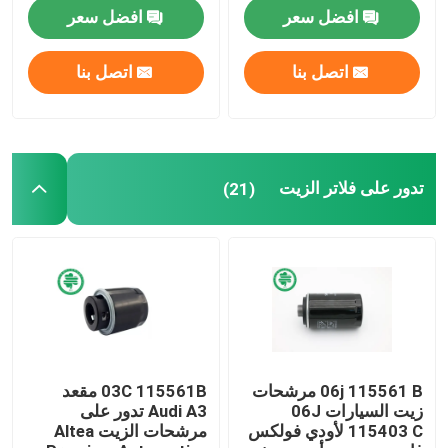
افضل سعر
افضل سعر
مرشحات هيدروليكية صناعية
اتصل بنا
اتصل بنا
مرشحات معدات البناء
فلاتر طاقة المولدات
تدور على فلاتر الزيت
(21)
مرشح جرار العشب
مرشحات الدراجات النارية
06j 115561 B مرشحات
03C 115561B مقعد
زيت السيارات 06J
Audi A3 تدور على
115403 C لأودي فولكس
مرشحات الزيت Altea