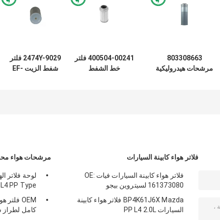
803308663
400504-00241 فلتر
2474Y-9029 فلتر
مرشحات هيدروليكية
خط الشفط
شفط الزيت EF-
صناعية XE200
الهيدروليكي H-
076E-100 المرشح
XE210 XE215C
89070 SH60695
الهيدروليكي لحفارة
حفار هيدروليكي
فلتر شفط الزيت
الألياف الزجاجية
مرشح خط العودة
الهيدروليكي
فلاتر هواء كابينة السيارات
مرشحات هواء محر
فلاتر هواء كابينة السيارات فيات OE:
لوحة فلاتر ال
161373080 لسيتروين بيجو
 L4 PP Type
BP4K61J6X Mazda فلاتر هواء كابينة
السيارات PP L4 2.0L
كامل لطراز س