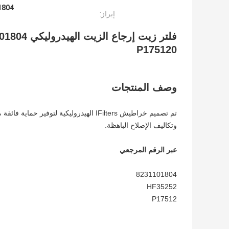
8231101804 م
إبراز:
P175120
وصف المنتجات
تم تصميم خراطيش IFilters الهيدروليكية لتوفير حماية فائقة من الجسيمات والتلوث الذي يمكن أن يؤدي إلى عدم الكفاءة ووقت التوقف
وتكاليف الإصلاح الباهظة.
عبر الرقم المرجعي
8231101804
HF35252
P17512