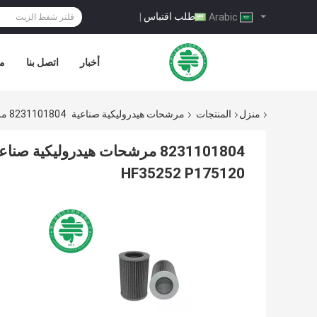
طلب اقتباس
|
Arabic
أخبار
اتصل بنا
مر
منزل
المنتجات
مرشحات هيدروليكية صناعية
8231101804 مرشحات هيدروليكية صناعية P175120 فلتر إرجاع الزيت الهيدروليكي HF35252 P175120
HF35252 P175120