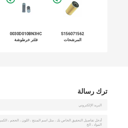
0030D010BN3HC
S156071562
المرشحات
فلتر خرطوشة
الهيدروليكية الصناعية
هيدروليكي فلتر زيت
LF3511 ، P550379
طيار HF6861
SK460-8 فلتر زيت
P170599 H-55331
المحرك
ترك رسالة