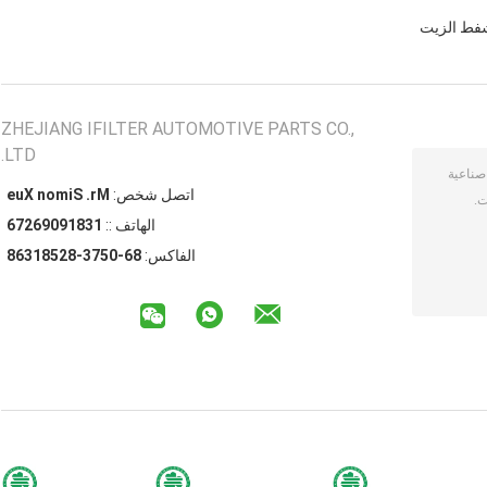
شفط الزيت
ZHEJIANG IFILTER AUTOMOTIVE PARTS CO.,
LTD.
اتصل شخص:
Mr. Simon Xue
الهاتف ::
13819096276
الفاكس:
86-0573-82581368