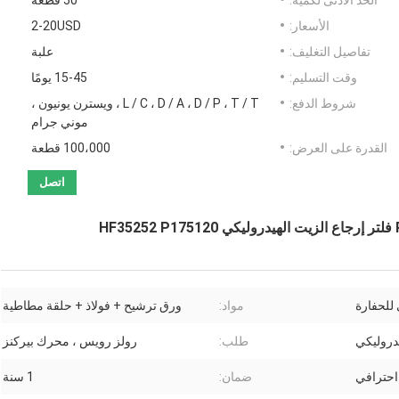
الحد الأدنى لكمية:
50 قطعة
الأسعار:
2-20USD
تفاصيل التغليف:
علبة
وقت التسليم:
15-45 يومًا
شروط الدفع:
L / C ، D / A ، D / P ، T / T ، ويسترن يونيون ،
موني جرام
القدرة على العرض:
100،000 قطعة
اتصل
للحفارة
مواد:
ورق ترشيح + فولاذ + حلقة مطاطية
يدروليكي
طلب:
رولز رويس ، محرك بيركنز
ضمان:
1 سنة