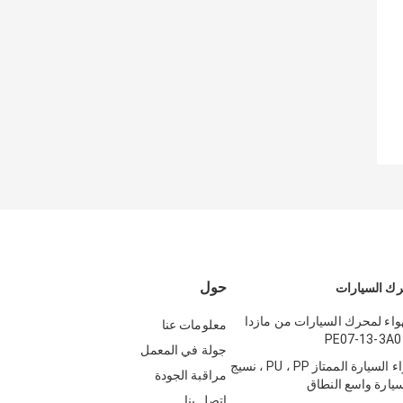
حول
ك السيارات
هواء لمحرك السيارات من مازدا
معلومات عنا
PE07-13-3A0
جولة في المعمل
OEM فلتر هواء السيارة الممتاز PU ، PP ، نسيج
مراقبة الجودة
يارة واسع النطاق
اتصل بنا