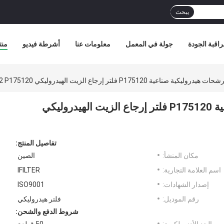
يبحث
اقبة الجودة
جولة في المعمل
معلومات عنا
أشرطة فيديو
منت
8231101804 مرشحات هيدروليكية صناعية P175120 فلتر إرجاع الزيت الهيدروليكي
تفاصيل المنتج:
مكان المنشأ:
الصين
اسم العلامة التجارية:
IFILTER
إصدار الشهادات:
ISO9001
رقم الموديل:
فلتر هيدروليكي
شروط الدفع والشحن: