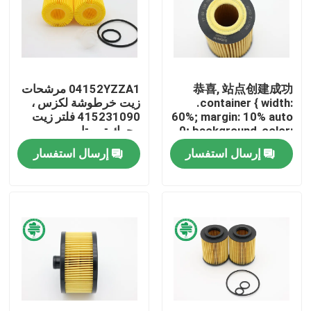
معلومات عنا
جولة في المعمل
恭喜, 站点创建成功
04152YZZA1 مرشحات
.container { width:
زيت خرطوشة لكزس ،
60%; margin: 10% auto
415231090 فلتر زيت
مراقبة الجودة
0; background-color:
محرك تويوتا
#f0f0f0; padding: 2%
إرسال استفسار
إرسال استفسار
5%; border-radius:
اتصل بنا
10px } ul { padding-
left: 20px; } ul li { line-
height: 2.3 } a { color:
#20a53a }
أخبار
window.onload =
function() {
document.onkeydown
مرشحات هواء محرك السيارات
= function() {
فلاتر هواء كابينة السيارات