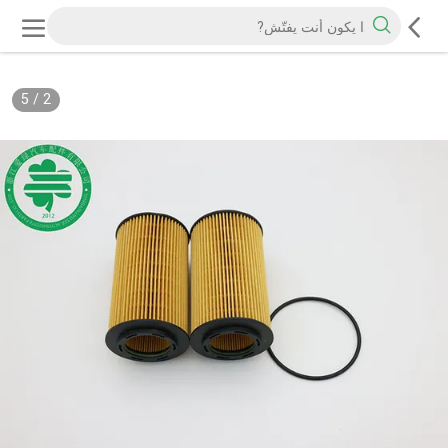
5
/
2