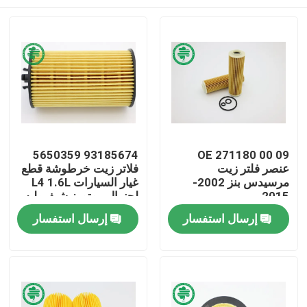
93185674 5650359
OE 271180 00 09
عنصر فلتر زيت
فلاتر زيت خرطوشة قطع
مرسيدس بنز 2002-
غيار السيارات L4 1.6L
2015
لجنرال موتورز شيفروليه
فيات أوبل
مسكن
إرسال استفسار
إرسال استفسار
منتجات
أشرطة فيديو