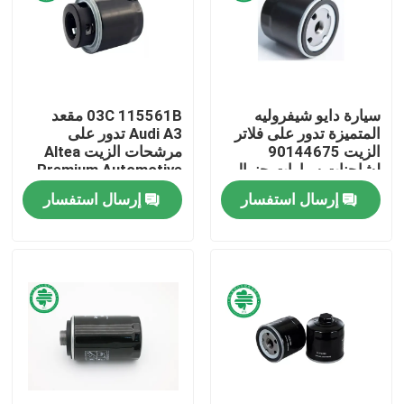
معلومات عنا
جولة في المعمل
سيارة دايو شيفروليه
03C 115561B مقعد
المتميزة تدور على فلاتر
Audi A3 تدور على
الزيت 90144675
مرشحات الزيت Altea
مراقبة الجودة
لشاحنات سيارات جنرال
Premium Automotive
موتورز صعب
للمعدن المكسور
إرسال استفسار
إرسال استفسار
اتصل بنا
أخبار
مرشحات هواء محرك السيارات
فلاتر هواء كابينة السيارات