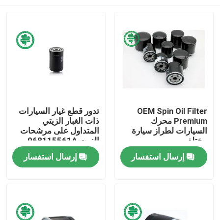
OEM Spin Oil Filter
تدور قطع غيار السيارات
Premium محرك
ذات الغبار الزيتي
السيارات لطراز سيارة
المتداول على مرشحات
مختلف
الزيت 068115561A
لأودي فولكس فاجن
مسكن
إرسال استفسار
إرسال استفسار
منتجات
أشرطة فيديو