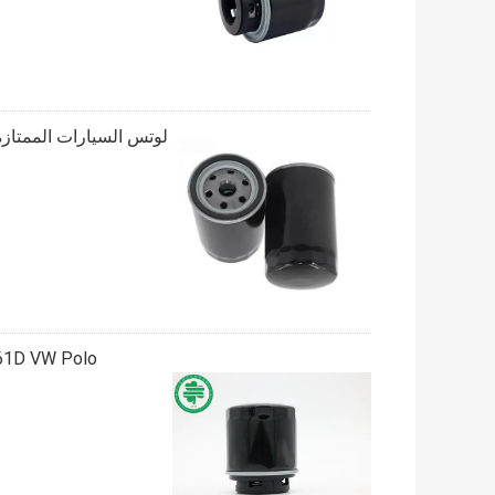
لوتس السيارات الممتازة تدور على فلاتر ال
OE: 03C 115561D VW Polo فلتر الز