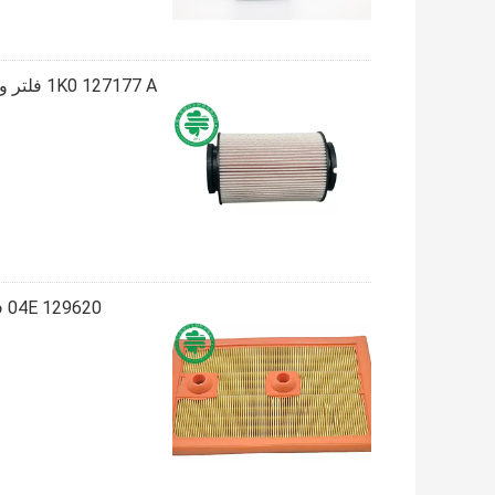
04E 129620 فلتر هواء محرك أودي IATF16949 ، فلتر هواء المحرك JETTA VW