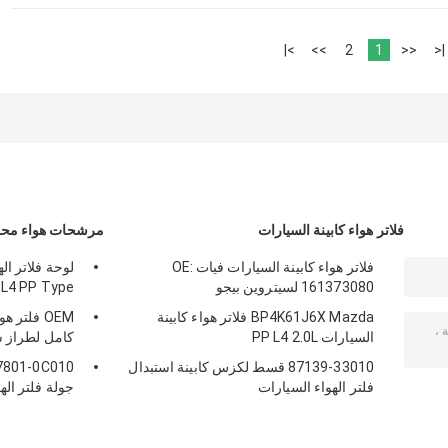
>|
>>
2
1
<<
|<
فلاتر هواء كابينة السيارات
مرشحات هواء محر
فلاتر هواء كابينة السيارات فيات OE:
لوحة فلاتر ال
161373080 لسيتروين بيجو
 L4 PP Type
BP4K61J6X Mazda فلاتر هواء كابينة
السيارات PP L4 2.0L
كامل لطراز س
87139-33010 قسط لكزس كابينة استبدال
فلتر الهواء السيارات
جولة فلتر الهواء 17801