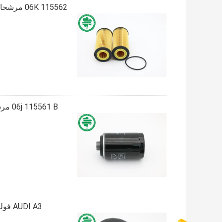
K 115562
AUDI A3 فولكس فاجن جيتا برغي على فلتر الزيت 04E 115561 04E 115561B