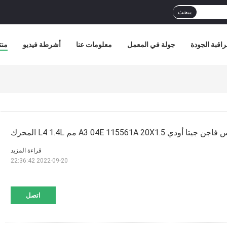
يبحث
اقبة الجودة
جولة في المعمل
معلومات عنا
أشرطة فيديو
منت
A3 04E 115561A 20X1. مم L4 1.4L المحرك
قراءة المزيد
2022-09-20 22:36:42
اتصل