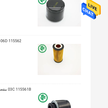
06D 115562 فلتر زيت فولكس فاجن باسات السليلوز 06D 115466 لمقعد أودي