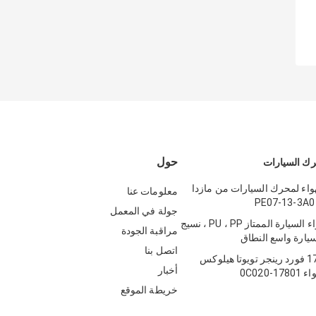
حول
ك السيارات
هواء لمحرك السيارات من مازدا
معلومات عنا
PE07-13-3A0
جولة في المعمل
OEM فلتر هواء السيارة الممتاز PU ، PP ، نسيج
مراقبة الجودة
يارة واسع النطاق
اتصل بنا
17801-0C010 فورد رينجر تويوتا هيلوكس
أخبار
-0C020
خريطة الموقع