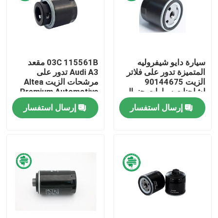
معلومات عنا
جولة في المعمل
سيارة دايو شيفروليه
03C 115561B مقعد
المتميزة تدور على فلاتر
Audi A3 تدور على
الزيت 90144675
مرشحات الزيت Altea
مراقبة الجودة
لشاحنات سيارات جنرال
Premium Automotive
موتورز صعب
للمعدن المكسور
إرسال استفسار
إرسال استفسار
اتصل بنا
أخبار
مرشحات هواء محرك السيارات
فلاتر هواء كابينة السيارات