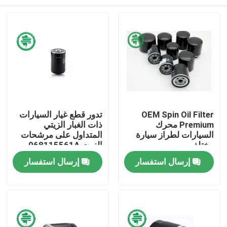
OEM Spin Oil Filter
تدور قطع غيار السيارات
Premium محرك
ذات الغبار الزيتي
السيارات لطراز سيارة
المتداول على مرشحات
مختلف
الزيت 068115561A
لأودي فولكس فاجن
مسكن
إرسال استفسار
إرسال استفسار
منتجات
أشرطة فيديو