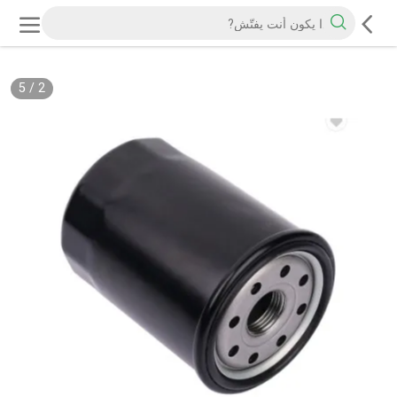
5
/
2