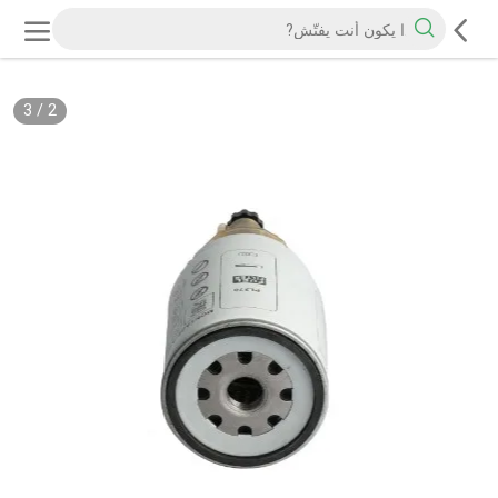
3
/
2