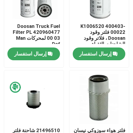
معلومات عنا
Doosan Truck Fuel
K1006520 400403-
00022 فلتر وقود
Filter PL 420960477
جولة في المعمل
Doosan ، فلاتر وقود
00 03 لمحركات Man
الشاحنات الثقيلة
Daf
الممتازة
إرسال استفسار
إرسال استفسار
مراقبة الجودة
اتصل بنا
أخبار
مرشحات هواء محرك السيارات
فلاتر هواء كابينة السيارات
فلتر هواء سوزوكي نيسان
21496510 شاحنة فلتر