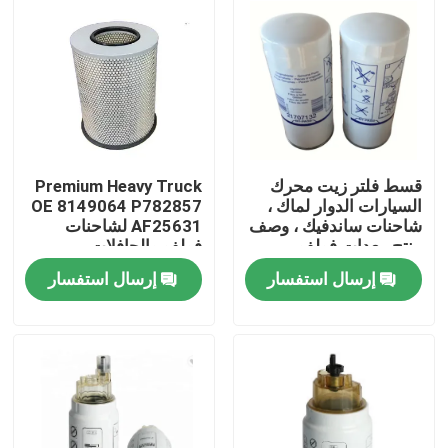
قسط فلتر زيت محرك
Premium Heavy Truck
السيارات الدوار لماك ،
OE 8149064 P782857
شاحنات ساندفيك ، وصف
AF25631 لشاحنات
منتج معدات فولفو
فولفو والحافلات
إرسال استفسار
إرسال استفسار
مسكن
منتجات
أشرطة فيديو