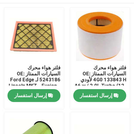
فلتر هواء محرك
فلتر هواء محرك
السيارات الممتاز OE:
السيارات الممتاز OE:
4G0 133843 H لأودي
5243186 لـ Ford Edge
A6 w / 2.0L Turbo (12-
و Fusion و Lincoln MKZ
19)
مسكن
إرسال استفسار
إرسال استفسار
منتجات
أشرطة فيديو