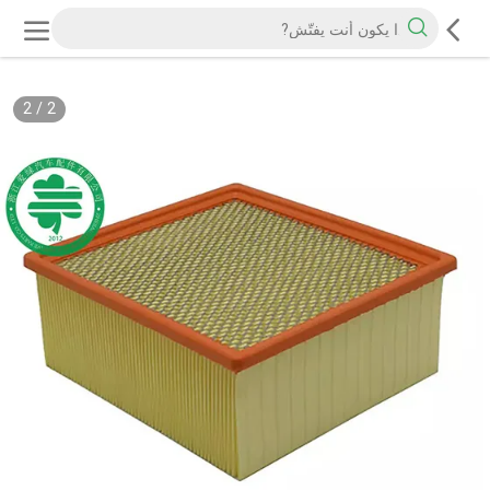
2
/
2