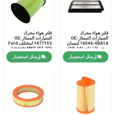
معلومات عنا
جولة في المعمل
فلتر هواء محرك
فلتر هواء محرك
السيارات الممتاز OE:
السيارات الممتاز OE:
16546-4BA1A لنيسان
1477153 لمختلف Ford
مراقبة الجودة
روج ، قاشقاي (14-19)
، Lincoln MKC (07-22)
وصف المنتج
وصف المنتج
إرسال استفسار
إرسال استفسار
اتصل بنا
أخبار
مرشحات هواء محرك السيارات
فلاتر هواء كابينة السيارات