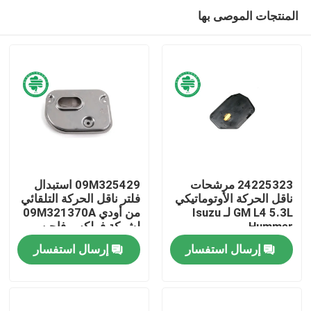
المنتجات الموصى بها
24225323 مرشحات
09M325429 استبدال
ناقل الحركة الأوتوماتيكي
فلتر ناقل الحركة التلقائي
GM L4 5.3L لـ Isuzu
من أودي 09M321370A
مسكن
Hummer
لشركة فولكس فاجن
إرسال استفسار
إرسال استفسار
منتجات
أشرطة فيديو