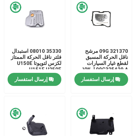
معلومات عنا
جولة في المعمل
09G 321370 مرشح
35330 08010 استبدال
مراقبة الجودة
ناقل الحركة المسبق
فلتر ناقل الحركة الممتاز
لقطع غيار السيارات
لكزس لتويوتا U150E
09G325429 A لـ VW
U151E U250E
اتصل بنا
Seat Audi
إرسال استفسار
إرسال استفسار
أخبار
مرشحات هواء محرك السيارات
فلاتر هواء كابينة السيارات